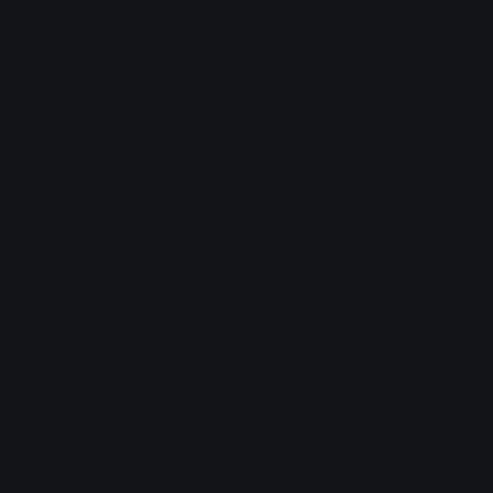
누적 참가자
운영 행사
20만
100
명~
건~