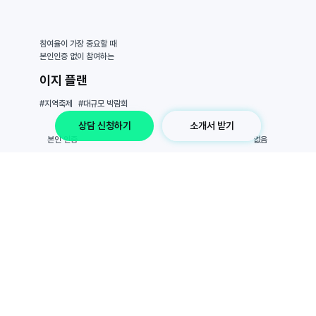
참여율이 가장 중요할 때
본인인증 없이 참여하는
이지 플랜
#지역축제
#대규모 박람회
상담 신청하기
소개서 받기
​본인 인증
없음
사용 기간
7일~
​스탬프
5회~
100만원~
가격