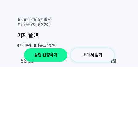
참여율이 가장 중요할 때
본인인증 없이 참여하는
이지 플랜
#지역축제
#대규모 박람회
상담 신청하기
소개서 받기
​본인 인증
없음
사용 기간
7일~
​스탬프
5회~
100만원~
가격