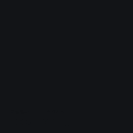
누적 참가자
운영 행사
20만
100
명~
건~