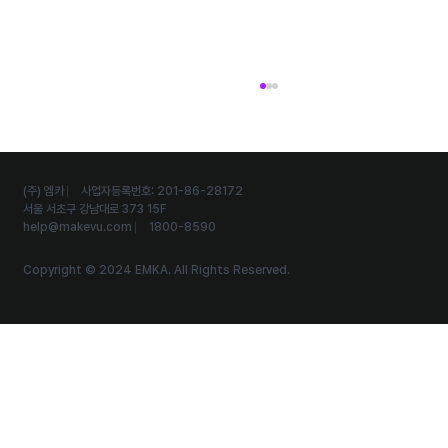
(주) 엠카 ⎸ 사업자등록번호: 201-86-28172
서울 서초구 강남대로 373 15F
help@makevu.com
⎸ 1800-8590
Copyright © 2024 EMKA. All Rights Reserved.
외국인 관광객까지 유입시키는 다국어 스탬프투
어 운영 노하우