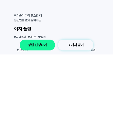
참여율이 가장 중요할 때
본인인증 없이 참여하는
이지 플랜
#지역축제
#대규모 박람회
상담 신청하기
소개서 받기
​본인 인증
없음
사용 기간
7일~
​스탬프
5회~
100만원~
가격