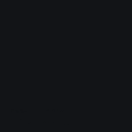
누적 참가자
운영 행사
20만
100
명~
건~