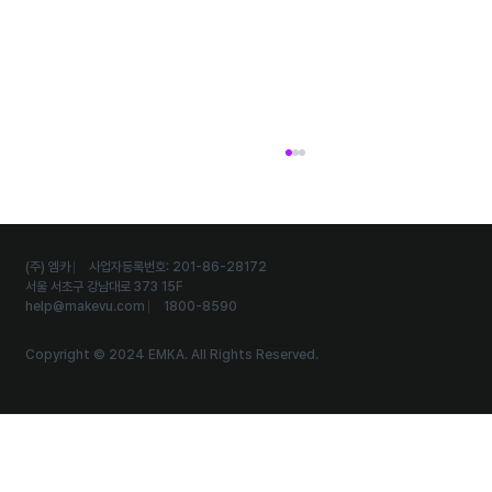
(주) 엠카 ⎸ 사업자등록번호: 201-86-28172
서울 서초구 강남대로 373 15F
help@makevu.com
⎸ 1800-8590
Copyright © 2024 EMKA. All Rights Reserved.
외국인 관광객까지 유입시키는 다국어 스탬프투
어 운영 노하우