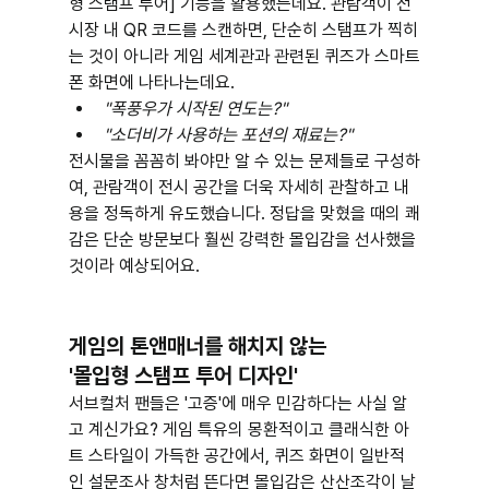
형 스탬프 투어] 기능을 활용했는데요. 관람객이 전
시장 내 QR 코드를 스캔하면, 단순히 스탬프가 찍히
는 것이 아니라 게임 세계관과 관련된 퀴즈가 스마트
폰 화면에 나타나는데요.
"폭풍우가 시작된 연도는?"
"소더비가 사용하는 포션의 재료는?"
전시물을 꼼꼼히 봐야만 알 수 있는 문제들로 구성하
여, 관람객이 전시 공간을 더욱 자세히 관찰하고 내
용을 정독하게 유도했습니다. 정답을 맞혔을 때의 쾌
감은 단순 방문보다 훨씬 강력한 몰입감을 선사했을 
것이라 예상되어요.
게임의 톤앤매너를 해치지 않는
'몰입형 스탬프 투어 디자인'
서브컬처 팬들은 '고증'에 매우 민감하다는 사실 알
고 계신가요? 게임 특유의 몽환적이고 클래식한 아
트 스타일이 가득한 공간에서, 퀴즈 화면이 일반적
인 설문조사 창처럼 뜬다면 몰입감은 산산조각이 날