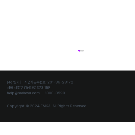
(주) 엠카 ⎸ 사업자등록번호: 201-86-28172
서울 서초구 강남대로 373 15F
help@makevu.com
⎸ 1800-8590
Copyright © 2024 EMKA. All Rights Reserved.
외국인 관광객까지 유입시키는 다국어 스탬프투
어 운영 노하우