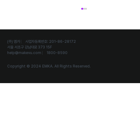
(주) 엠카 ⎸ 사업자등록번호: 201-86-28172
서울 서초구 강남대로 373 15F
help@makevu.com
⎸ 1800-8590
Copyright © 2024 EMKA. All Rights Reserved.
경기수의컨퍼런스 2026 — '리워드 받기 버
튼'을 뺀 학회 스탬프 투어, 스탬프 개수별 티어
드 상품을 지급하는 법