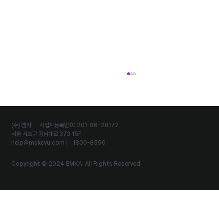
(주) 엠카 ⎸ 사업자등록번호: 201-86-28172
서울 서초구 강남대로 373 15F
help@makevu.com
⎸ 1800-8590
Copyright © 2024 EMKA. All Rights Reserved.
외국인 관광객까지 유입시키는 다국어 스탬프투
어 운영 노하우